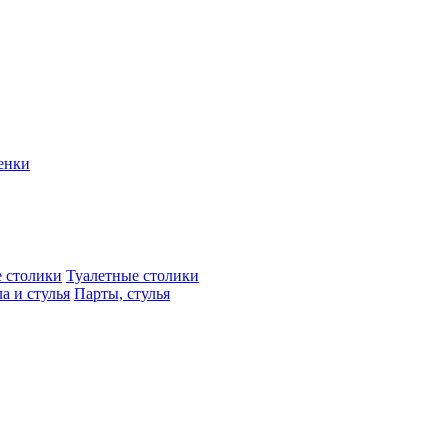
енки
 столики
Туалетные столики
а и стулья
Парты, стулья