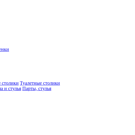
енки
 столики
Туалетные столики
а и стулья
Парты, стулья