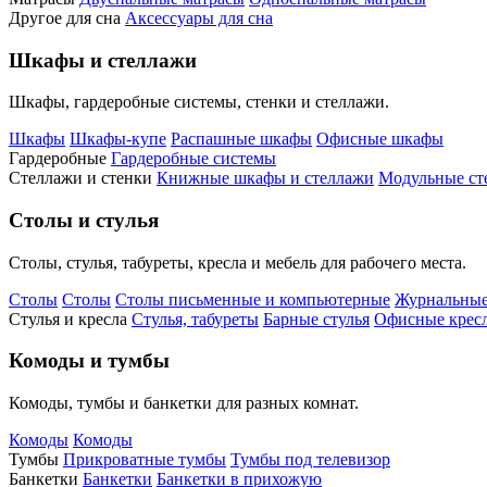
Другое для сна
Аксессуары для сна
Шкафы и стеллажи
Шкафы, гардеробные системы, стенки и стеллажи.
Шкафы
Шкафы-купе
Распашные шкафы
Офисные шкафы
Гардеробные
Гардеробные системы
Стеллажи и стенки
Книжные шкафы и стеллажи
Модульные ст
Столы и стулья
Столы, стулья, табуреты, кресла и мебель для рабочего места.
Столы
Столы
Столы письменные и компьютерные
Журнальные
Стулья и кресла
Стулья, табуреты
Барные стулья
Офисные кресл
Комоды и тумбы
Комоды, тумбы и банкетки для разных комнат.
Комоды
Комоды
Тумбы
Прикроватные тумбы
Тумбы под телевизор
Банкетки
Банкетки
Банкетки в прихожую