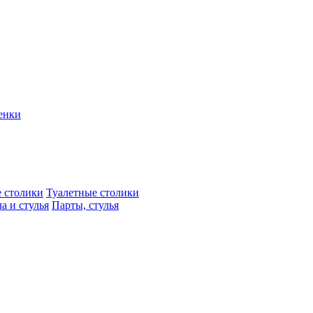
енки
 столики
Туалетные столики
а и стулья
Парты, стулья