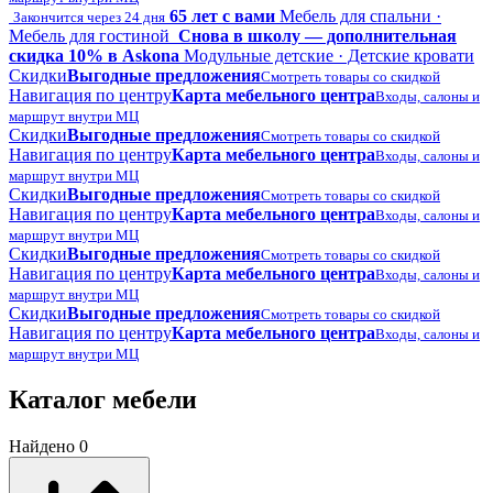
65 лет с вами
Мебель для спальни ·
Закончится через 24 дня
Мебель для гостиной
Снова в школу — дополнительная
скидка 10% в Askona
Модульные детские · Детские кровати
Скидки
Выгодные предложения
Смотреть товары со скидкой
Навигация по центру
Карта мебельного центра
Входы, салоны и
маршрут внутри МЦ
Скидки
Выгодные предложения
Смотреть товары со скидкой
Навигация по центру
Карта мебельного центра
Входы, салоны и
маршрут внутри МЦ
Скидки
Выгодные предложения
Смотреть товары со скидкой
Навигация по центру
Карта мебельного центра
Входы, салоны и
маршрут внутри МЦ
Скидки
Выгодные предложения
Смотреть товары со скидкой
Навигация по центру
Карта мебельного центра
Входы, салоны и
маршрут внутри МЦ
Скидки
Выгодные предложения
Смотреть товары со скидкой
Навигация по центру
Карта мебельного центра
Входы, салоны и
маршрут внутри МЦ
Каталог мебели
Найдено 0