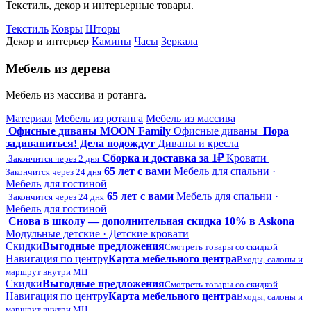
Текстиль, декор и интерьерные товары.
Текстиль
Ковры
Шторы
Декор и интерьер
Камины
Часы
Зеркала
Мебель из дерева
Мебель из массива и ротанга.
Материал
Мебель из ротанга
Мебель из массива
Офисные диваны MOON Family
Офисные диваны
Пора
задиваниться! Дела подождут
Диваны и кресла
Сборка и доставка за 1₽
Кровати
Закончится через 2 дня
65 лет с вами
Мебель для спальни ·
Закончится через 24 дня
Мебель для гостиной
65 лет с вами
Мебель для спальни ·
Закончится через 24 дня
Мебель для гостиной
Снова в школу — дополнительная скидка 10% в Askona
Модульные детские · Детские кровати
Скидки
Выгодные предложения
Смотреть товары со скидкой
Навигация по центру
Карта мебельного центра
Входы, салоны и
маршрут внутри МЦ
Скидки
Выгодные предложения
Смотреть товары со скидкой
Навигация по центру
Карта мебельного центра
Входы, салоны и
маршрут внутри МЦ