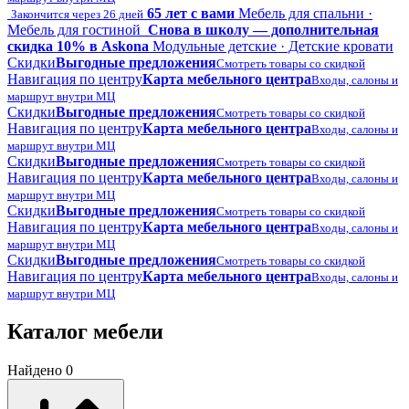
65 лет с вами
Мебель для спальни ·
Закончится через 26 дней
Мебель для гостиной
Снова в школу — дополнительная
скидка 10% в Askona
Модульные детские · Детские кровати
Скидки
Выгодные предложения
Смотреть товары со скидкой
Навигация по центру
Карта мебельного центра
Входы, салоны и
маршрут внутри МЦ
Скидки
Выгодные предложения
Смотреть товары со скидкой
Навигация по центру
Карта мебельного центра
Входы, салоны и
маршрут внутри МЦ
Скидки
Выгодные предложения
Смотреть товары со скидкой
Навигация по центру
Карта мебельного центра
Входы, салоны и
маршрут внутри МЦ
Скидки
Выгодные предложения
Смотреть товары со скидкой
Навигация по центру
Карта мебельного центра
Входы, салоны и
маршрут внутри МЦ
Скидки
Выгодные предложения
Смотреть товары со скидкой
Навигация по центру
Карта мебельного центра
Входы, салоны и
маршрут внутри МЦ
Каталог мебели
Найдено 0