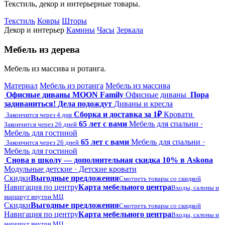
Текстиль, декор и интерьерные товары.
Текстиль
Ковры
Шторы
Декор и интерьер
Камины
Часы
Зеркала
Мебель из дерева
Мебель из массива и ротанга.
Материал
Мебель из ротанга
Мебель из массива
Офисные диваны MOON Family
Офисные диваны
Пора
задиваниться! Дела подождут
Диваны и кресла
Сборка и доставка за 1₽
Кровати
Закончится через 4 дня
65 лет с вами
Мебель для спальни ·
Закончится через 26 дней
Мебель для гостиной
65 лет с вами
Мебель для спальни ·
Закончится через 26 дней
Мебель для гостиной
Снова в школу — дополнительная скидка 10% в Askona
Модульные детские · Детские кровати
Скидки
Выгодные предложения
Смотреть товары со скидкой
Навигация по центру
Карта мебельного центра
Входы, салоны и
маршрут внутри МЦ
Скидки
Выгодные предложения
Смотреть товары со скидкой
Навигация по центру
Карта мебельного центра
Входы, салоны и
маршрут внутри МЦ