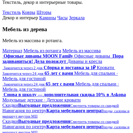
Текстиль, декор и интерьерные товары.
Текстиль
Ковры
Шторы
Декор и интерьер
Камины
Часы
Зеркала
Мебель из дерева
Мебель из массива и ротанга.
Материал
Мебель из ротанга
Мебель из массива
Офисные диваны MOON Family
Офисные диваны
Пора
задиваниться! Дела подождут
Диваны и кресла
Сборка и доставка за 1₽
Кровати
Закончится через 2 дня
65 лет с вами
Мебель для спальни ·
Закончится через 24 дня
Мебель для гостиной
65 лет с вами
Мебель для спальни ·
Закончится через 24 дня
Мебель для гостиной
Снова в школу — дополнительная скидка 10% в Askona
Модульные детские · Детские кровати
Скидки
Выгодные предложения
Смотреть товары со скидкой
Навигация по центру
Карта мебельного центра
Входы, салоны и
маршрут внутри МЦ
Скидки
Выгодные предложения
Смотреть товары со скидкой
Навигация по центру
Карта мебельного центра
Входы, салоны и
маршрут внутри МЦ