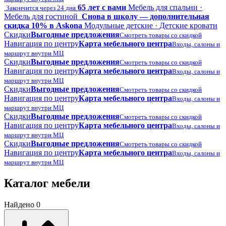
65 лет с вами
Мебель для спальни ·
Закончится через 24 дня
Мебель для гостиной
Снова в школу — дополнительная
скидка 10% в Askona
Модульные детские · Детские кровати
Скидки
Выгодные предложения
Смотреть товары со скидкой
Навигация по центру
Карта мебельного центра
Входы, салоны и
маршрут внутри МЦ
Скидки
Выгодные предложения
Смотреть товары со скидкой
Навигация по центру
Карта мебельного центра
Входы, салоны и
маршрут внутри МЦ
Скидки
Выгодные предложения
Смотреть товары со скидкой
Навигация по центру
Карта мебельного центра
Входы, салоны и
маршрут внутри МЦ
Скидки
Выгодные предложения
Смотреть товары со скидкой
Навигация по центру
Карта мебельного центра
Входы, салоны и
маршрут внутри МЦ
Скидки
Выгодные предложения
Смотреть товары со скидкой
Навигация по центру
Карта мебельного центра
Входы, салоны и
маршрут внутри МЦ
Каталог мебели
Найдено 0