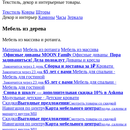
Текстиль, декор и интерьерные товары.
Текстиль
Ковры
Шторы
Декор и интерьер
Камины
Часы
Зеркала
Мебель из дерева
Мебель из массива и ротанга.
Материал
Мебель из ротанга
Мебель из массива
Офисные диваны MOON Family
Офисные диваны
Пора
задиваниться! Дела подождут
Диваны и кресла
Сборка и доставка за 1₽
Кровати
Закончится через 1 день
65 лет с вами
Мебель для спальни ·
Закончится через 23 дня
Мебель для гостиной
65 лет с вами
Мебель для спальни ·
Закончится через 23 дня
Мебель для гостиной
Снова в школу — дополнительная скидка 10% в Askona
Модульные детские · Детские кровати
Скидки
Выгодные предложения
Смотреть товары со скидкой
Навигация по центру
Карта мебельного центра
Входы, салоны и
маршрут внутри МЦ
Скидки
Выгодные предложения
Смотреть товары со скидкой
Навигация по центру
Карта мебельного центра
Входы, салоны и
маршрут внутри МЦ