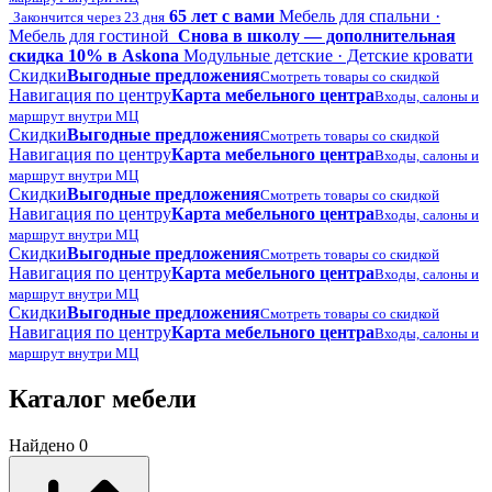
65 лет с вами
Мебель для спальни ·
Закончится через 23 дня
Мебель для гостиной
Снова в школу — дополнительная
скидка 10% в Askona
Модульные детские · Детские кровати
Скидки
Выгодные предложения
Смотреть товары со скидкой
Навигация по центру
Карта мебельного центра
Входы, салоны и
маршрут внутри МЦ
Скидки
Выгодные предложения
Смотреть товары со скидкой
Навигация по центру
Карта мебельного центра
Входы, салоны и
маршрут внутри МЦ
Скидки
Выгодные предложения
Смотреть товары со скидкой
Навигация по центру
Карта мебельного центра
Входы, салоны и
маршрут внутри МЦ
Скидки
Выгодные предложения
Смотреть товары со скидкой
Навигация по центру
Карта мебельного центра
Входы, салоны и
маршрут внутри МЦ
Скидки
Выгодные предложения
Смотреть товары со скидкой
Навигация по центру
Карта мебельного центра
Входы, салоны и
маршрут внутри МЦ
Каталог мебели
Найдено 0