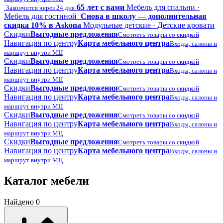
65 лет с вами
Мебель для спальни ·
Закончится через 24 дня
Мебель для гостиной
Снова в школу — дополнительная
скидка 10% в Askona
Модульные детские · Детские кровати
Скидки
Выгодные предложения
Смотреть товары со скидкой
Навигация по центру
Карта мебельного центра
Входы, салоны и
маршрут внутри МЦ
Скидки
Выгодные предложения
Смотреть товары со скидкой
Навигация по центру
Карта мебельного центра
Входы, салоны и
маршрут внутри МЦ
Скидки
Выгодные предложения
Смотреть товары со скидкой
Навигация по центру
Карта мебельного центра
Входы, салоны и
маршрут внутри МЦ
Скидки
Выгодные предложения
Смотреть товары со скидкой
Навигация по центру
Карта мебельного центра
Входы, салоны и
маршрут внутри МЦ
Скидки
Выгодные предложения
Смотреть товары со скидкой
Навигация по центру
Карта мебельного центра
Входы, салоны и
маршрут внутри МЦ
Каталог мебели
Найдено 0