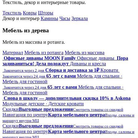
Текстиль, декор и интерьерные товары.
Текстиль
Ковры
Шторы
Декор и интерьер
Камины
Часы
Зеркала
Мебель из дерева
Мебель из массива и ротанга.
Материал
Мебель из ротанга
Мебель из массива
Офисные диваны MOON Family
Офисные диваны
Пора
задиваниться! Дела подождут
Диваны и кресла
Сборка и доставка за 1₽
Кровати
Закончится через 2 дня
65 лет с вами
Мебель для спальни ·
Закончится через 24 дня
Мебель для гостиной
65 лет с вами
Мебель для спальни ·
Закончится через 24 дня
Мебель для гостиной
Снова в школу — дополнительная скидка 10% в Askona
Модульные детские · Детские кровати
Скидки
Выгодные предложения
Смотреть товары со скидкой
Навигация по центру
Карта мебельного центра
Входы, салоны и
маршрут внутри МЦ
Скидки
Выгодные предложения
Смотреть товары со скидкой
Навигация по центру
Карта мебельного центра
Входы, салоны и
маршрут внутри МЦ