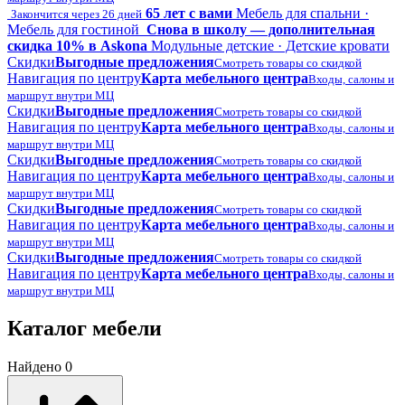
65 лет с вами
Мебель для спальни ·
Закончится через 26 дней
Мебель для гостиной
Снова в школу — дополнительная
скидка 10% в Askona
Модульные детские · Детские кровати
Скидки
Выгодные предложения
Смотреть товары со скидкой
Навигация по центру
Карта мебельного центра
Входы, салоны и
маршрут внутри МЦ
Скидки
Выгодные предложения
Смотреть товары со скидкой
Навигация по центру
Карта мебельного центра
Входы, салоны и
маршрут внутри МЦ
Скидки
Выгодные предложения
Смотреть товары со скидкой
Навигация по центру
Карта мебельного центра
Входы, салоны и
маршрут внутри МЦ
Скидки
Выгодные предложения
Смотреть товары со скидкой
Навигация по центру
Карта мебельного центра
Входы, салоны и
маршрут внутри МЦ
Скидки
Выгодные предложения
Смотреть товары со скидкой
Навигация по центру
Карта мебельного центра
Входы, салоны и
маршрут внутри МЦ
Каталог мебели
Найдено 0