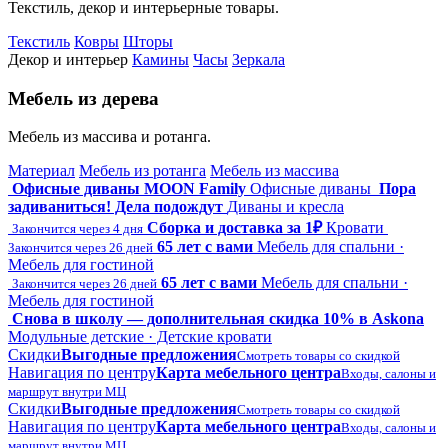
Текстиль, декор и интерьерные товары.
Текстиль
Ковры
Шторы
Декор и интерьер
Камины
Часы
Зеркала
Мебель из дерева
Мебель из массива и ротанга.
Материал
Мебель из ротанга
Мебель из массива
Офисные диваны MOON Family
Офисные диваны
Пора
задиваниться! Дела подождут
Диваны и кресла
Сборка и доставка за 1₽
Кровати
Закончится через 4 дня
65 лет с вами
Мебель для спальни ·
Закончится через 26 дней
Мебель для гостиной
65 лет с вами
Мебель для спальни ·
Закончится через 26 дней
Мебель для гостиной
Снова в школу — дополнительная скидка 10% в Askona
Модульные детские · Детские кровати
Скидки
Выгодные предложения
Смотреть товары со скидкой
Навигация по центру
Карта мебельного центра
Входы, салоны и
маршрут внутри МЦ
Скидки
Выгодные предложения
Смотреть товары со скидкой
Навигация по центру
Карта мебельного центра
Входы, салоны и
маршрут внутри МЦ