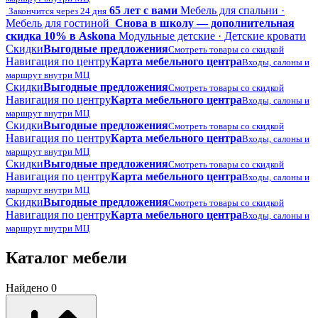
65 лет с вами
Мебель для спальни ·
Закончится через 24 дня
Мебель для гостиной
Снова в школу — дополнительная
скидка 10% в Askona
Модульные детские · Детские кровати
Скидки
Выгодные предложения
Смотреть товары со скидкой
Навигация по центру
Карта мебельного центра
Входы, салоны и
маршрут внутри МЦ
Скидки
Выгодные предложения
Смотреть товары со скидкой
Навигация по центру
Карта мебельного центра
Входы, салоны и
маршрут внутри МЦ
Скидки
Выгодные предложения
Смотреть товары со скидкой
Навигация по центру
Карта мебельного центра
Входы, салоны и
маршрут внутри МЦ
Скидки
Выгодные предложения
Смотреть товары со скидкой
Навигация по центру
Карта мебельного центра
Входы, салоны и
маршрут внутри МЦ
Скидки
Выгодные предложения
Смотреть товары со скидкой
Навигация по центру
Карта мебельного центра
Входы, салоны и
маршрут внутри МЦ
Каталог мебели
Найдено 0