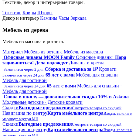
Текстиль, декор и интерьерные товары.
Текстиль
Ковры
Шторы
Декор и интерьер
Камины
Часы
Зеркала
Мебель из дерева
Мебель из массива и ротанга.
Материал
Мебель из ротанга
Мебель из массива
Офисные диваны MOON Family
Офисные диваны
Пора
задиваниться! Дела подождут
Диваны и кресла
Сборка и доставка за 1₽
Кровати
Закончится через 2 дня
65 лет с вами
Мебель для спальни ·
Закончится через 24 дня
Мебель для гостиной
65 лет с вами
Мебель для спальни ·
Закончится через 24 дня
Мебель для гостиной
Снова в школу — дополнительная скидка 10% в Askona
Модульные детские · Детские кровати
Скидки
Выгодные предложения
Смотреть товары со скидкой
Навигация по центру
Карта мебельного центра
Входы, салоны и
маршрут внутри МЦ
Скидки
Выгодные предложения
Смотреть товары со скидкой
Навигация по центру
Карта мебельного центра
Входы, салоны и
маршрут внутри МЦ