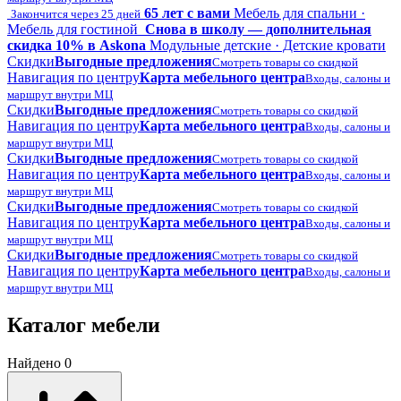
65 лет с вами
Мебель для спальни ·
Закончится через 25 дней
Мебель для гостиной
Снова в школу — дополнительная
скидка 10% в Askona
Модульные детские · Детские кровати
Скидки
Выгодные предложения
Смотреть товары со скидкой
Навигация по центру
Карта мебельного центра
Входы, салоны и
маршрут внутри МЦ
Скидки
Выгодные предложения
Смотреть товары со скидкой
Навигация по центру
Карта мебельного центра
Входы, салоны и
маршрут внутри МЦ
Скидки
Выгодные предложения
Смотреть товары со скидкой
Навигация по центру
Карта мебельного центра
Входы, салоны и
маршрут внутри МЦ
Скидки
Выгодные предложения
Смотреть товары со скидкой
Навигация по центру
Карта мебельного центра
Входы, салоны и
маршрут внутри МЦ
Скидки
Выгодные предложения
Смотреть товары со скидкой
Навигация по центру
Карта мебельного центра
Входы, салоны и
маршрут внутри МЦ
Каталог мебели
Найдено 0