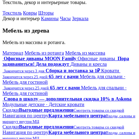
Текстиль, декор и интерьерные товары.
Текстиль
Ковры
Шторы
Декор и интерьер
Камины
Часы
Зеркала
Мебель из дерева
Мебель из массива и ротанга.
Материал
Мебель из ротанга
Мебель из массива
Офисные диваны MOON Family
Офисные диваны
Пора
задиваниться! Дела подождут
Диваны и кресла
Сборка и доставка за 1₽
Кровати
Закончится через 3 дня
65 лет с вами
Мебель для спальни ·
Закончится через 25 дней
Мебель для гостиной
65 лет с вами
Мебель для спальни ·
Закончится через 25 дней
Мебель для гостиной
Снова в школу — дополнительная скидка 10% в Askona
Модульные детские · Детские кровати
Скидки
Выгодные предложения
Смотреть товары со скидкой
Навигация по центру
Карта мебельного центра
Входы, салоны и
маршрут внутри МЦ
Скидки
Выгодные предложения
Смотреть товары со скидкой
Навигация по центру
Карта мебельного центра
Входы, салоны и
маршрут внутри МЦ