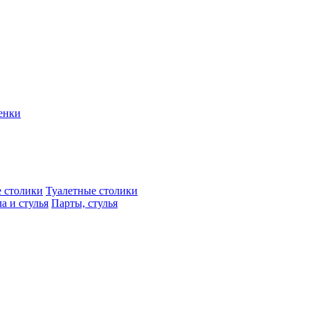
енки
 столики
Туалетные столики
а и стулья
Парты, стулья