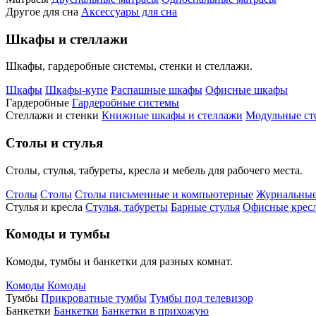
Другое для сна
Аксессуары для сна
Шкафы и стеллажи
Шкафы, гардеробные системы, стенки и стеллажи.
Шкафы
Шкафы-купе
Распашные шкафы
Офисные шкафы
Гардеробные
Гардеробные системы
Стеллажи и стенки
Книжные шкафы и стеллажи
Модульные ст
Столы и стулья
Столы, стулья, табуреты, кресла и мебель для рабочего места.
Столы
Столы
Столы письменные и компьютерные
Журнальные
Стулья и кресла
Стулья, табуреты
Барные стулья
Офисные кресл
Комоды и тумбы
Комоды, тумбы и банкетки для разных комнат.
Комоды
Комоды
Тумбы
Прикроватные тумбы
Тумбы под телевизор
Банкетки
Банкетки
Банкетки в прихожую