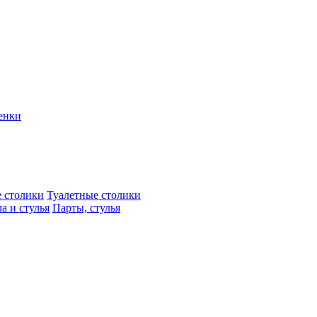
енки
 столики
Туалетные столики
а и стулья
Парты, стулья