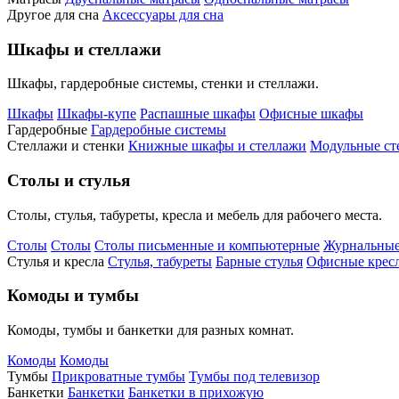
Другое для сна
Аксессуары для сна
Шкафы и стеллажи
Шкафы, гардеробные системы, стенки и стеллажи.
Шкафы
Шкафы-купе
Распашные шкафы
Офисные шкафы
Гардеробные
Гардеробные системы
Стеллажи и стенки
Книжные шкафы и стеллажи
Модульные ст
Столы и стулья
Столы, стулья, табуреты, кресла и мебель для рабочего места.
Столы
Столы
Столы письменные и компьютерные
Журнальные
Стулья и кресла
Стулья, табуреты
Барные стулья
Офисные кресл
Комоды и тумбы
Комоды, тумбы и банкетки для разных комнат.
Комоды
Комоды
Тумбы
Прикроватные тумбы
Тумбы под телевизор
Банкетки
Банкетки
Банкетки в прихожую