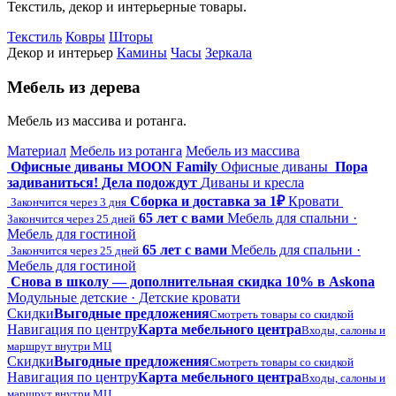
Текстиль, декор и интерьерные товары.
Текстиль
Ковры
Шторы
Декор и интерьер
Камины
Часы
Зеркала
Мебель из дерева
Мебель из массива и ротанга.
Материал
Мебель из ротанга
Мебель из массива
Офисные диваны MOON Family
Офисные диваны
Пора
задиваниться! Дела подождут
Диваны и кресла
Сборка и доставка за 1₽
Кровати
Закончится через 3 дня
65 лет с вами
Мебель для спальни ·
Закончится через 25 дней
Мебель для гостиной
65 лет с вами
Мебель для спальни ·
Закончится через 25 дней
Мебель для гостиной
Снова в школу — дополнительная скидка 10% в Askona
Модульные детские · Детские кровати
Скидки
Выгодные предложения
Смотреть товары со скидкой
Навигация по центру
Карта мебельного центра
Входы, салоны и
маршрут внутри МЦ
Скидки
Выгодные предложения
Смотреть товары со скидкой
Навигация по центру
Карта мебельного центра
Входы, салоны и
маршрут внутри МЦ