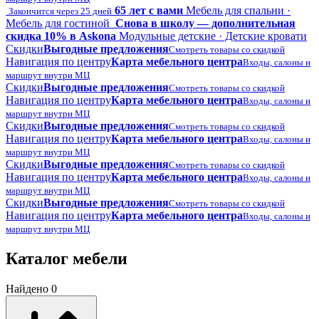
65 лет с вами
Мебель для спальни ·
Закончится через 25 дней
Мебель для гостиной
Снова в школу — дополнительная
скидка 10% в Askona
Модульные детские · Детские кровати
Скидки
Выгодные предложения
Смотреть товары со скидкой
Навигация по центру
Карта мебельного центра
Входы, салоны и
маршрут внутри МЦ
Скидки
Выгодные предложения
Смотреть товары со скидкой
Навигация по центру
Карта мебельного центра
Входы, салоны и
маршрут внутри МЦ
Скидки
Выгодные предложения
Смотреть товары со скидкой
Навигация по центру
Карта мебельного центра
Входы, салоны и
маршрут внутри МЦ
Скидки
Выгодные предложения
Смотреть товары со скидкой
Навигация по центру
Карта мебельного центра
Входы, салоны и
маршрут внутри МЦ
Скидки
Выгодные предложения
Смотреть товары со скидкой
Навигация по центру
Карта мебельного центра
Входы, салоны и
маршрут внутри МЦ
Каталог мебели
Найдено 0