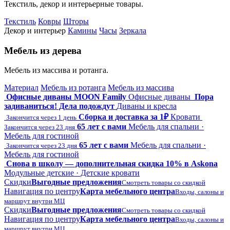
Текстиль, декор и интерьерные товары.
Текстиль
Ковры
Шторы
Декор и интерьер
Камины
Часы
Зеркала
Мебель из дерева
Мебель из массива и ротанга.
Материал
Мебель из ротанга
Мебель из массива
Офисные диваны MOON Family
Офисные диваны
Пора
задиваниться! Дела подождут
Диваны и кресла
Сборка и доставка за 1₽
Кровати
Закончится через 1 день
65 лет с вами
Мебель для спальни ·
Закончится через 23 дня
Мебель для гостиной
65 лет с вами
Мебель для спальни ·
Закончится через 23 дня
Мебель для гостиной
Снова в школу — дополнительная скидка 10% в Askona
Модульные детские · Детские кровати
Скидки
Выгодные предложения
Смотреть товары со скидкой
Навигация по центру
Карта мебельного центра
Входы, салоны и
маршрут внутри МЦ
Скидки
Выгодные предложения
Смотреть товары со скидкой
Навигация по центру
Карта мебельного центра
Входы, салоны и
маршрут внутри МЦ