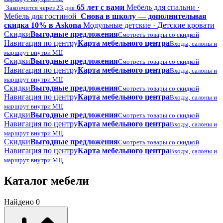
65 лет с вами
Мебель для спальни ·
Закончится через 23 дня
Мебель для гостиной
Снова в школу — дополнительная
скидка 10% в Askona
Модульные детские · Детские кровати
Скидки
Выгодные предложения
Смотреть товары со скидкой
Навигация по центру
Карта мебельного центра
Входы, салоны и
маршрут внутри МЦ
Скидки
Выгодные предложения
Смотреть товары со скидкой
Навигация по центру
Карта мебельного центра
Входы, салоны и
маршрут внутри МЦ
Скидки
Выгодные предложения
Смотреть товары со скидкой
Навигация по центру
Карта мебельного центра
Входы, салоны и
маршрут внутри МЦ
Скидки
Выгодные предложения
Смотреть товары со скидкой
Навигация по центру
Карта мебельного центра
Входы, салоны и
маршрут внутри МЦ
Скидки
Выгодные предложения
Смотреть товары со скидкой
Навигация по центру
Карта мебельного центра
Входы, салоны и
маршрут внутри МЦ
Каталог мебели
Найдено 0